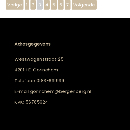
Vorige
1
2
3
4
5
6
7
Volgende
Adresgegevens
Westwagenstraat 25
4201 HD Gorinchem
Telefoon
0183-631939
E-mail
gorinchem@bergenberg.nl
KVK: 56765924