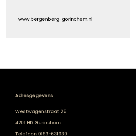
www.bergenberg-gorinchem.nl
Adresgegevens
Westwagenstraat 25
4201 HD Gorinchem
Telefoon
0183-631939