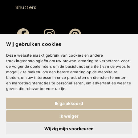
Shutters
Wij gebruiken cookies
Deze website maakt gebruik van cookies en andere
trackingtechnologieën om uw browse-ervaring te verbeteren voor
de volgende doeleinden:
om de basisfunctionaliteit van de website
mogelijk te maken
,
om een betere ervaring op de website te
bieden
,
om uw interesse in onze producten en diensten te meten
en marketinginteracties te personaliseren
,
om advertenties weer te
geven die relevanter voor u zijn
.
Copyright © Concepts & Companies BV. Alle rechten voorbehouden.
Ik ga akkoord
Privacybeleid
|
Disclaimer
|
Cookies
Ik weiger
Wijzig mijn voorkeuren