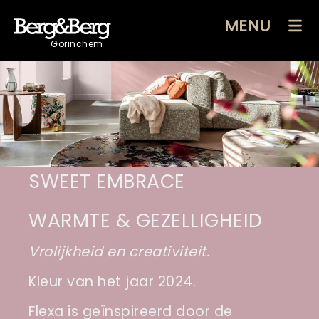
MENU
Gorinchem
SWEET EMBRACE
WARMTE & GEZELLIGHEID
Vrolijkheid en creativiteit.
Kleur van het jaar 2024.
Flexa is geïnspireerd door de