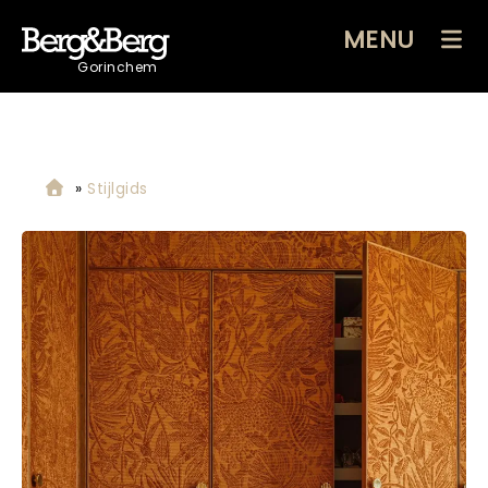
MENU
Gorinchem
»
Stijlgids