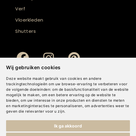
Verf
Vloerkleden
Shutters
Wij gebruiken cookies
Deze website maakt gebruik van cookies en andere
trackingtechnologieën om uw browse-ervaring te verbeteren voor
de volgende doeleinden:
om de basisfunctionaliteit van de website
mogelijk te maken
,
om een betere ervaring op de website te
bieden
,
om uw interesse in onze producten en diensten te meten
en marketinginteracties te personaliseren
,
om advertenties weer te
geven die relevanter voor u zijn
.
Copyright © Concepts & Companies BV. Alle rechten voorbehouden.
Ik ga akkoord
Privacybeleid
|
Disclaimer
|
Cookies