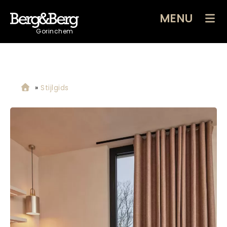
MENU
Gorinchem
»
Stijlgids