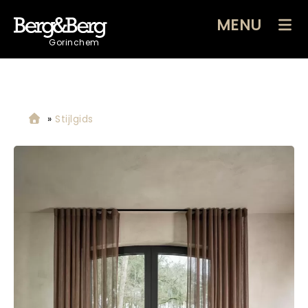
MENU
Gorinchem
»
Stijlgids