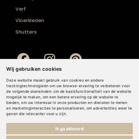
Verf
Vloerkleden
Shutters
Wij gebruiken cookies
Deze website maakt gebruik van cookies en andere
trackingtechnologieën om uw browse-ervaring te verbeteren voor
de volgende doeleinden:
om de basisfunctionaliteit van de website
mogelijk te maken
,
om een betere ervaring op de website te
bieden
,
om uw interesse in onze producten en diensten te meten
en marketinginteracties te personaliseren
,
om advertenties weer te
geven die relevanter voor u zijn
.
Copyright © Concepts & Companies BV. Alle rechten voorbehouden.
Ik ga akkoord
Privacybeleid
|
Disclaimer
|
Cookies