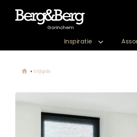
Gorinchem
Inspiratie
Asso
»
Stijlgids