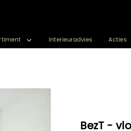
rtiment
Interieuradvies
Acties
BezT - vl