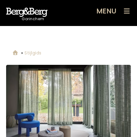
MENU
Gorinchem
»
Stijlgids