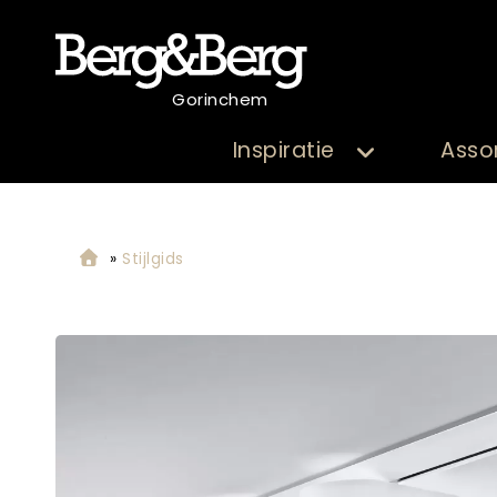
Gorinchem
Inspiratie
Asso
»
Stijlgids