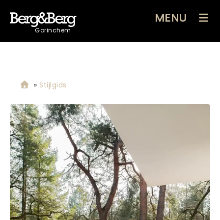
MENU
Gorinchem
»
Stijlgids