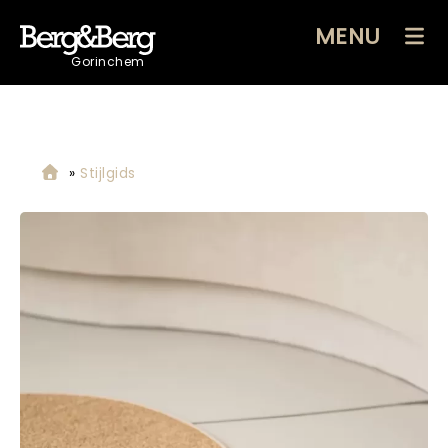
MENU
Gorinchem
»
Stijlgids