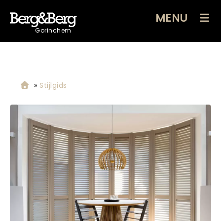
MENU
Gorinchem
»
Stijlgids