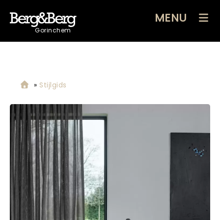
MENU
Gorinchem
»
Stijlgids