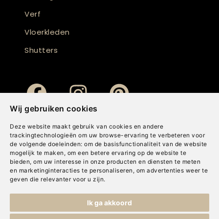
Verf
Vloerkleden
Shutters
Wij gebruiken cookies
Deze website maakt gebruik van cookies en andere
trackingtechnologieën om uw browse-ervaring te verbeteren voor
de volgende doeleinden:
om de basisfunctionaliteit van de website
mogelijk te maken
,
om een betere ervaring op de website te
bieden
,
om uw interesse in onze producten en diensten te meten
en marketinginteracties te personaliseren
,
om advertenties weer te
geven die relevanter voor u zijn
.
Copyright © Concepts & Companies BV. Alle rechten voorbehouden.
Ik ga akkoord
Privacybeleid
|
Disclaimer
|
Cookies