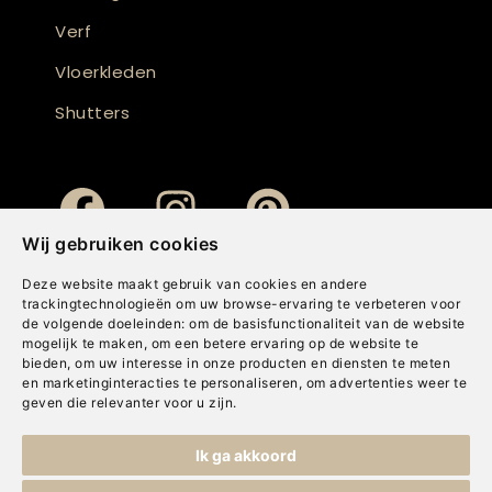
Verf
Vloerkleden
Shutters
Wij gebruiken cookies
Deze website maakt gebruik van cookies en andere
trackingtechnologieën om uw browse-ervaring te verbeteren voor
de volgende doeleinden:
om de basisfunctionaliteit van de website
mogelijk te maken
,
om een betere ervaring op de website te
bieden
,
om uw interesse in onze producten en diensten te meten
en marketinginteracties te personaliseren
,
om advertenties weer te
geven die relevanter voor u zijn
.
Copyright © Concepts & Companies BV. Alle rechten voorbehouden.
Ik ga akkoord
Privacybeleid
|
Disclaimer
|
Cookies