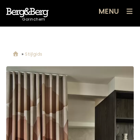
MENU
Gorinchem
»
Stijlgids