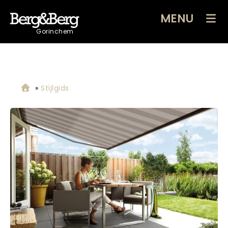
MENU
Gorinchem
»
Stijlgids