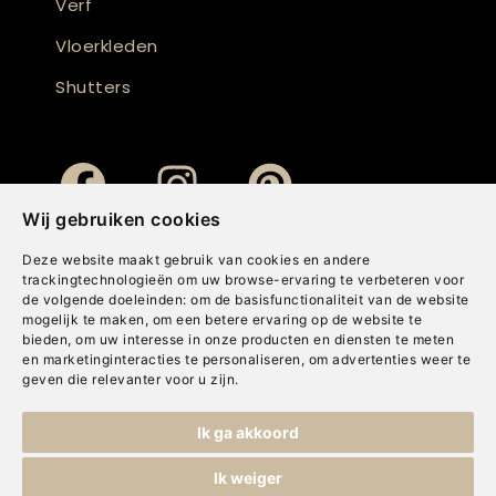
Verf
Vloerkleden
Shutters
Wij gebruiken cookies
Deze website maakt gebruik van cookies en andere
trackingtechnologieën om uw browse-ervaring te verbeteren voor
de volgende doeleinden:
om de basisfunctionaliteit van de website
mogelijk te maken
,
om een betere ervaring op de website te
bieden
,
om uw interesse in onze producten en diensten te meten
en marketinginteracties te personaliseren
,
om advertenties weer te
geven die relevanter voor u zijn
.
Copyright © Concepts & Companies BV. Alle rechten voorbehouden.
Ik ga akkoord
Privacybeleid
|
Disclaimer
|
Cookies
Ik weiger