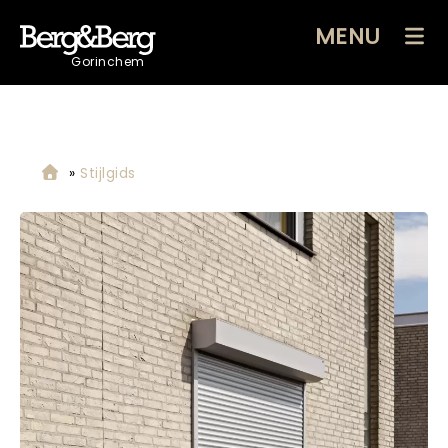
MENU
Gorinchem
»
Stijlgids