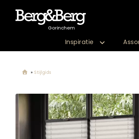
Gorinchem
Inspiratie
Asso
»
Stijlgids