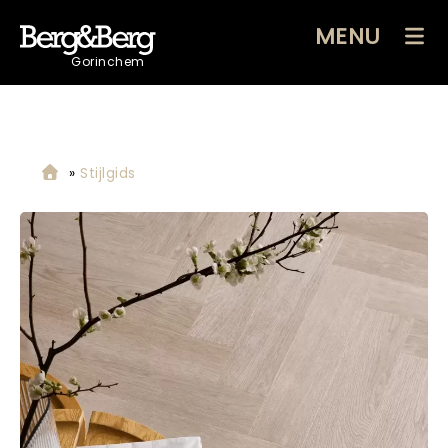
MENU
Gorinchem
»
Stijlgids