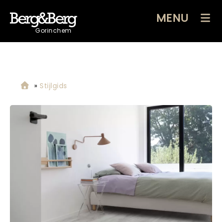
MENU
Gorinchem
»
Stijlgids