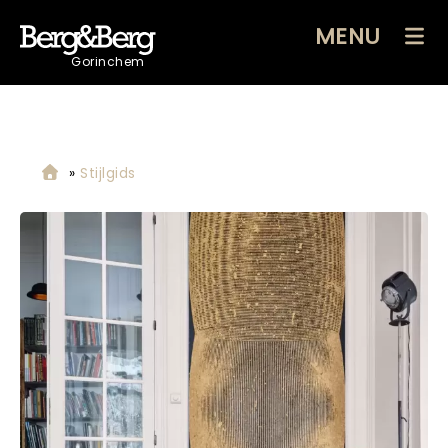
MENU
Gorinchem
»
Stijlgids