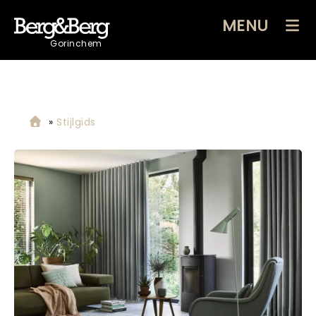
MENU
Gorinchem
»
Stijlgids