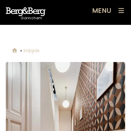
MENU
Gorinchem
»
Stijlgids