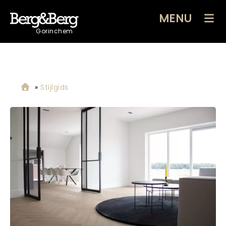
MENU
Gorinchem
»
Stijlgids