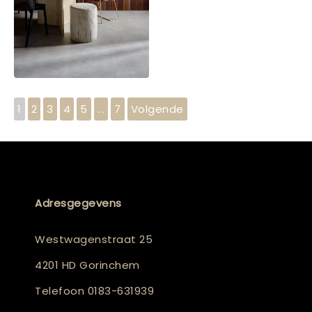
1
2
3
4
5
...
7
Volgende
Adresgegevens
Westwagenstraat 25
4201 HD Gorinchem
Telefoon
0183-631939