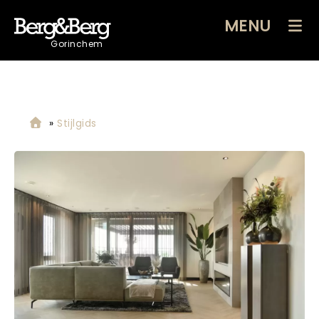
MENU
Gorinchem
»
Stijlgids