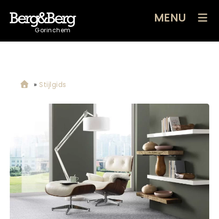
MENU
Gorinchem
»
Stijlgids