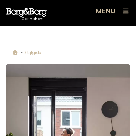
MENU
Gorinchem
»
Stijlgids