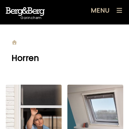
MENU
Gorinchem
Horren