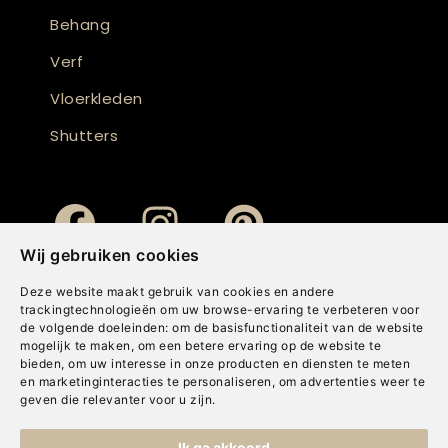
Behang
Verf
Vloerkleden
Shutters
Wij gebruiken cookies
Deze website maakt gebruik van cookies en andere
trackingtechnologieën om uw browse-ervaring te verbeteren voor
de volgende doeleinden:
om de basisfunctionaliteit van de website
mogelijk te maken
,
om een betere ervaring op de website te
bieden
,
om uw interesse in onze producten en diensten te meten
en marketinginteracties te personaliseren
,
om advertenties weer te
geven die relevanter voor u zijn
.
Copyright © Concepts & Companies BV. Alle rechten voorbehouden.
Ik ga akkoord