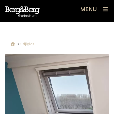
MENU
Gorinchem
»
Stijlgids