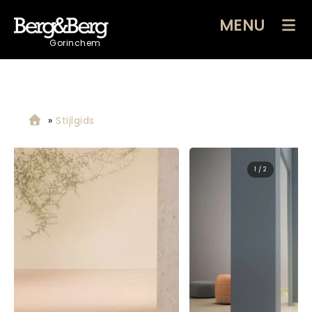
MENU
Gorinchem
»
Stijlgids
2 / 2