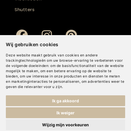
Shutters
Wij gebruiken cookies
Deze website maakt gebruik van cookies en andere
trackingtechnologieën om uw browse-ervaring te verbeteren voor
de volgende doeleinden:
om de basisfunctionaliteit van de website
mogelijk te maken
,
om een betere ervaring op de website te
bieden
,
om uw interesse in onze producten en diensten te meten
en marketinginteracties te personaliseren
,
om advertenties weer te
geven die relevanter voor u zijn
.
Copyright © Concepts & Companies BV. Alle rechten voorbehouden.
Ik ga akkoord
Privacybeleid
|
Disclaimer
|
Cookies
Ik weiger
Wijzig mijn voorkeuren