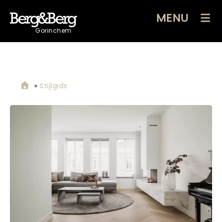
MENU
Gorinchem
»
Stijlgids