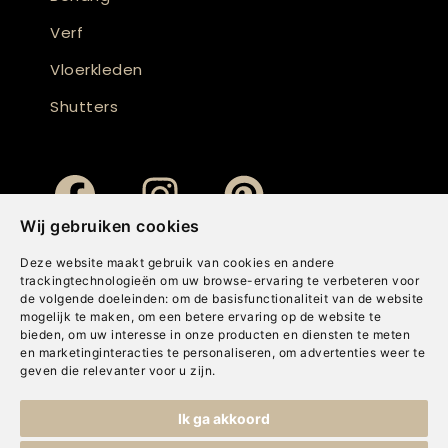
Verf
Vloerkleden
Shutters
Wij gebruiken cookies
Deze website maakt gebruik van cookies en andere
trackingtechnologieën om uw browse-ervaring te verbeteren voor
de volgende doeleinden:
om de basisfunctionaliteit van de website
mogelijk te maken
,
om een betere ervaring op de website te
bieden
,
om uw interesse in onze producten en diensten te meten
en marketinginteracties te personaliseren
,
om advertenties weer te
geven die relevanter voor u zijn
.
Copyright © Concepts & Companies BV. Alle rechten voorbehouden.
Ik ga akkoord
Privacybeleid
|
Disclaimer
|
Cookies