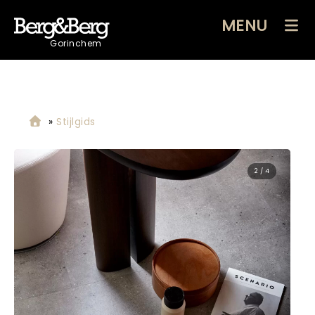
MENU
Gorinchem
»
Stijlgids
2 / 4