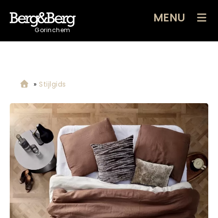
MENU
Gorinchem
»
Stijlgids