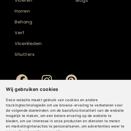
Vloeren
Blogs
Horren
Behang
Verf
Vloerkleden
Shutters
Wij gebruiken cookies
Deze website maakt gebruik van cookies en andere
trackingtechnologieën om uw browse-ervaring te verbeteren voor
de volgende doeleinden:
om de basisfunctionaliteit van de website
mogelijk te maken
,
om een betere ervaring op de website te
bieden
,
om uw interesse in onze producten en diensten te meten
en marketinginteracties te personaliseren
,
om advertenties weer te